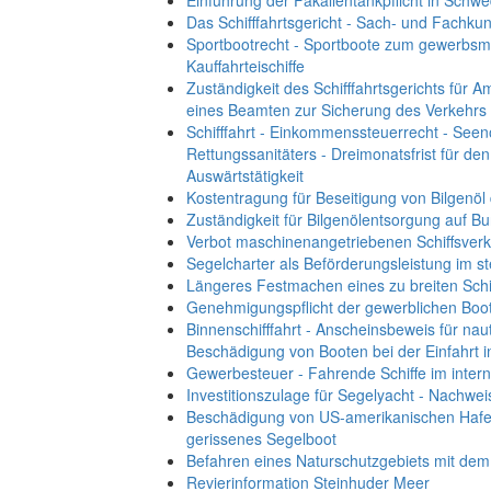
Einführung der Fäkalientankpflicht in Schw
Das Schifffahrtsgericht - Sach- und Fachku
Sportbootrecht - Sportboote zum gewerbsm
Kauffahrteischiffe
Zuständigkeit des Schifffahrtsgerichts für
eines Beamten zur Sicherung des Verkehrs 
Schifffahrt - Einkommenssteuerrecht - Seeno
Rettungssanitäters - Dreimonatsfrist für 
Auswärtstätigkeit
Kostentragung für Beseitigung von Bilgenöl
Zuständigkeit für Bilgenölentsorgung auf 
Verbot maschinenangetriebenen Schiffsver
Segelcharter als Beförderungsleistung im st
Längeres Festmachen eines zu breiten Sch
Genehmigungspflicht der gewerblichen Boot
Binnenschifffahrt - Anscheinsbeweis für nau
Beschädigung von Booten bei der Einfahrt i
Gewerbesteuer - Fahrende Schiffe im interna
Investitionszulage für Segelyacht - Nachwe
Beschädigung von US-amerikanischen Hafe
gerissenes Segelboot
Befahren eines Naturschutzgebiets mit dem
Revierinformation Steinhuder Meer