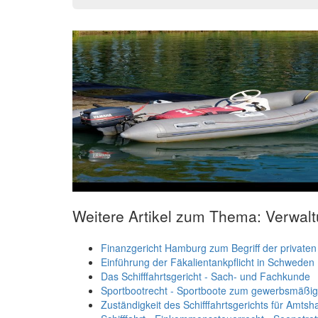
Weitere Artikel zum Thema: Verwal
Finanzgericht Hamburg zum Begriff der privaten 
Einführung der Fäkalientankpflicht in Schweden
Das Schifffahrtsgericht - Sach- und Fachkunde
Sportbootrecht - Sportboote zum gewerbsmäßige
Zuständigkeit des Schifffahrtsgerichts für Amt