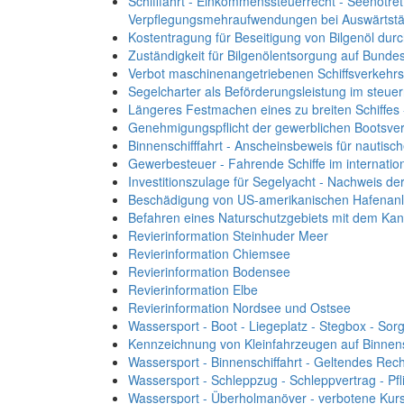
Schifffahrt - Einkommenssteuerrecht - Seenotret
Verpflegungsmehraufwendungen bei Auswärtstät
Kostentragung für Beseitigung von Bilgenöl dur
Zuständigkeit für Bilgenölentsorgung auf Bund
Verbot maschinenangetriebenen Schiffsverkehr
Segelcharter als Beförderungsleistung im steuer
Längeres Festmachen eines zu breiten Schiffes
Genehmigungspflicht der gewerblichen Bootsver
Binnenschifffahrt - Anscheinsbeweis für nautisc
Gewerbesteuer - Fahrende Schiffe im internation
Investitionszulage für Segelyacht - Nachweis d
Beschädigung von US-amerikanischen Hafenanla
Befahren eines Naturschutzgebiets mit dem Kanu
Revierinformation Steinhuder Meer
Revierinformation Chiemsee
Revierinformation Bodensee
Revierinformation Elbe
Revierinformation Nordsee und Ostsee
Wassersport - Boot - Liegeplatz - Stegbox - Sorgf
Kennzeichnung von Kleinfahrzeugen auf Binnens
Wassersport - Binnenschiffahrt - Geltendes Rec
Wassersport - Schleppzug - Schleppvertrag - Pf
Wassersport - Überholmanöver - verbotene Kursä