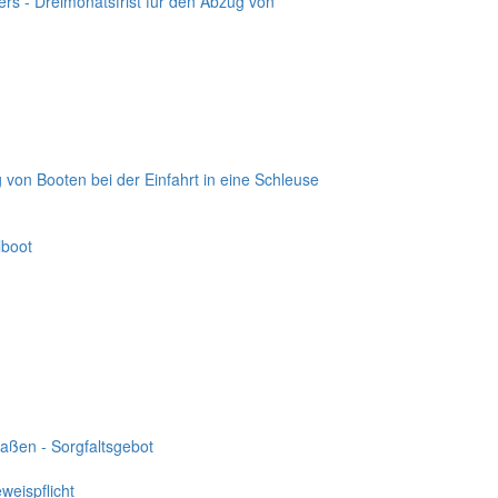
ers - Dreimonatsfrist für den Abzug von
 von Booten bei der Einfahrt in eine Schleuse
lboot
raßen - Sorgfaltsgebot
weispflicht