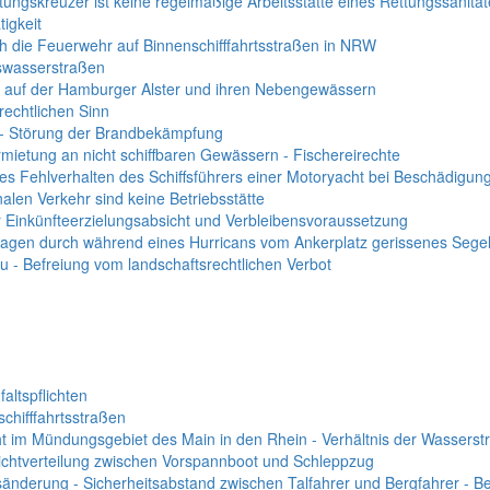
tungskreuzer ist keine regelmäßige Arbeitsstätte eines Rettungssanität
igkeit
ch die Feuerwehr auf Binnenschifffahrtsstraßen in NRW
eswasserstraßen
s auf der Hamburger Alster und ihren Nebengewässern
rechtlichen Sinn
 - Störung der Brandbekämpfung
mietung an nicht schiffbaren Gewässern - Fischereirechte
hes Fehlverhalten des Schiffsführers einer Motoryacht bei Beschädigung
alen Verkehr sind keine Betriebsstätte
er Einkünfteerzielungsabsicht und Verbleibensvoraussetzung
gen durch während eines Hurricans vom Ankerplatz gerissenes Sege
 - Befreiung vom landschaftsrechtlichen Verbot
altspflichten
chifffahrtsstraßen
ht im Mündungsgebiet des Main in den Rhein - Verhältnis der Wasserst
lichtverteilung zwischen Vorspannboot und Schleppzug
nderung - Sicherheitsabstand zwischen Talfahrer und Bergfahrer - Be