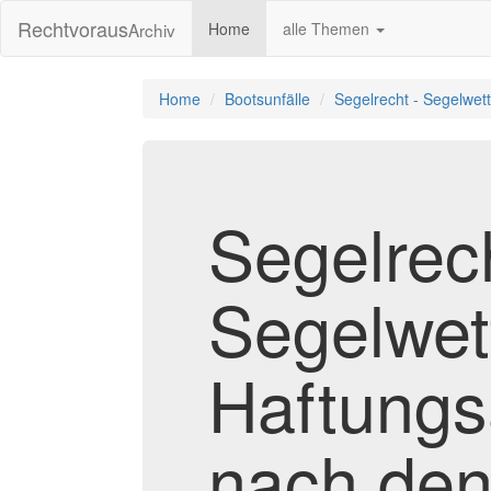
Rechtvoraus
Archiv
Home
alle Themen
Home
Bootsunfälle
Segelrecht - Segelwett
Segelrech
Segelwett
Haftungs
nach de